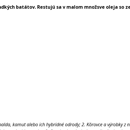
kých batátov. Restujú sa v malom množsve oleja so zele
palda, kamut alebo ich hybridné odrody; 2. Kôrovce a výrobky z nic