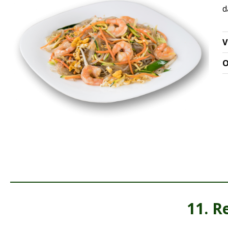
d
V
O
11. R