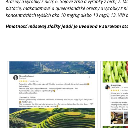
Arašidy a výrobky z nich; 6. Sójové zrná a výrobky z nich; 7. 
pistácie, makadamové a queenslandské orechy a výrobky z nich; 
koncentráciách vyšších ako 10 mg/kg alebo 10 mg/l; 13. Vlčí 
Hmotnosť mäsovej zložky jedál je uvedená v surovom st