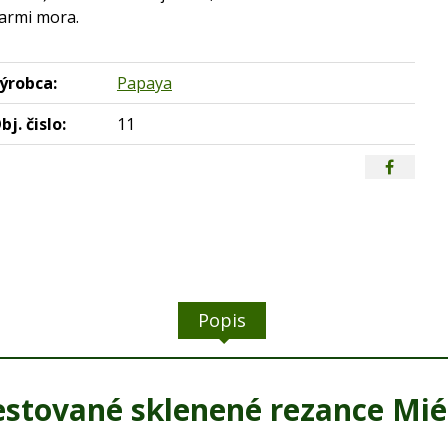
armi mora.
ýrobca:
Papaya
bj. čislo:
11
Popis
estované sklenené rezance Mi