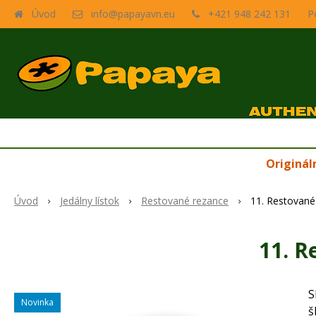
Úvod
info@papayavn.eu
+421 948 242 131
P
Originál
Úvod
Jedálny lístok
Restované rezance
11. Restované
11. R
S
Novinka
š