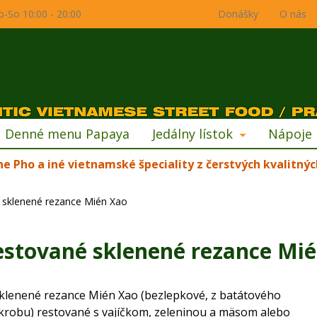
o-So 10:00 - 20:00
Donášky
O nás
Denné menu Papaya
Jedálny lístok
Nápoje
ne Pho a iné vietnamské špeciality z čerstvých kvalitnýc
 sklenené rezance Mién Xao
estované sklenené rezance Mi
klenené rezance Mién Xao (bezlepkové, z batátového
krobu) restované s vajíčkom, zeleninou a mäsom alebo