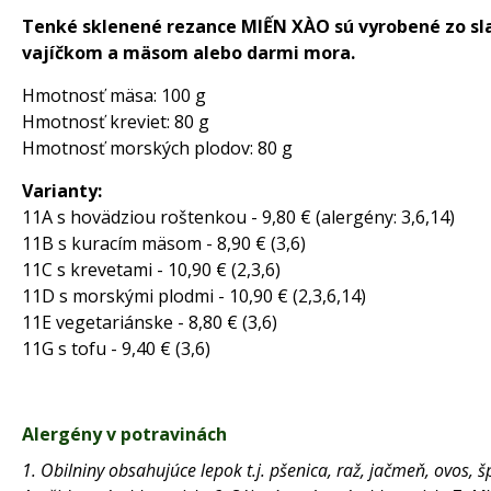
Tenké sklenené rezance MIẾN XÀO sú vyrobené zo slad
vajíčkom a mäsom alebo darmi mora.
Hmotnosť mäsa: 100 g
Hmotnosť kreviet: 80 g
Hmotnosť morských plodov: 80 g
Varianty:
11A s hovädziou roštenkou - 9,80 € (alergény: 3,6,14)
11B s kuracím mäsom - 8,90 € (3,6)
11C s krevetami - 10,90 € (2,3,6)
11D s morskými plodmi - 10,90 € (2,3,6,14)
11E vegetariánske - 8,80 € (3,6)
11G s tofu - 9,40 € (3,6)
Alergény v potravinách
1. Obilniny obsahujúce lepok t.j. pšenica, raž, jačmeň, ovos, š