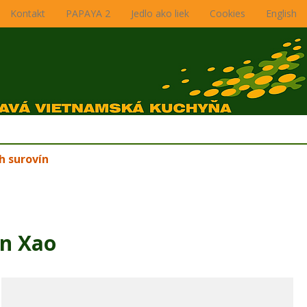
Kontakt
PAPAYA 2
Jedlo ako liek
Cookies
English
h surovín
én Xao