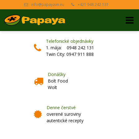
info@papayavn.eu
+421 948 242 131
Telefonické objednávky
1. mája: 0948 242 131
Twin City: 0947 911 888
Donášky
Bolt Food
Wolt
Denne čerstvé
overené suroviny
autentické recepty