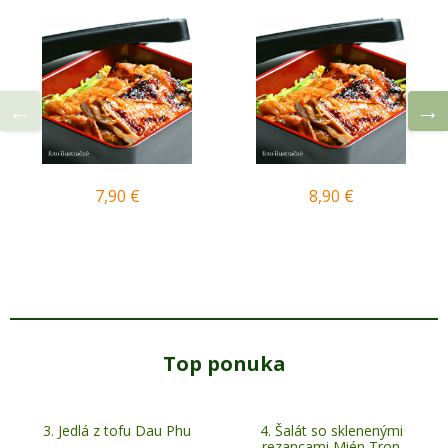
7,90 €
8,90 €
Top ponuka
3. Jedlá z tofu Dau Phu
4. Šalát so sklenenými
rezancami Mién Tron