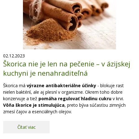
02.12.2023
Škorica nie je len na pečenie – v ázijskej
kuchyni je nenahraditeľná
Škorica má
výrazne antibakteriálne účinky
- blokuje rast
nielen baktérií, ale aj plesní v organizme. Okrem toho dobre
konzervuje a tiež
pomáha regulovať hladinu cukru
v krvi.
Vôňa škorice je stimulujúca
, preto býva súčasťou zimných
zmesí čajov a esenciálnych olejov.
Čítať viac