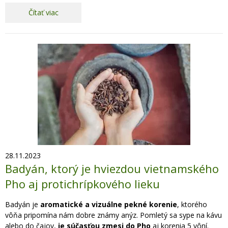
Čítať viac
28.11.2023
Badyán, ktorý je hviezdou vietnamského
Pho aj protichrípkového lieku
Badyán je
aromatické a vizuálne pekné korenie
, ktorého
vôňa pripomína nám dobre známy anýz. Pomletý sa sype na kávu
alebo do čajov,
je súčasťou zmesi do Pho
aj korenia 5 vôní.