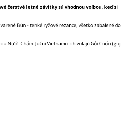
vé čerstvé letné závitky sú vhodnou voľbou, keď si
, varené Bún - tenké ryžové rezance, všetko zabalené do
u Nước Chấm. Južní Vietnamci ich volajú Gỏi Cuốn (goj