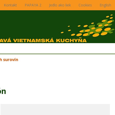
Kontakt
PAPAYA 2
Jedlo ako liek
Cookies
English
h surovín
ón