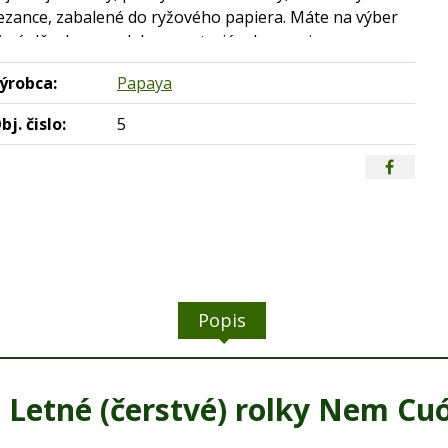
ezance, zabalené do ryžového papiera. Máte na výber
j náplň z lososa alebo vegetariánsku verziu.
ýrobca:
Papaya
bj. čislo:
5
Popis
. Letné (čerstvé) rolky Nem Cu