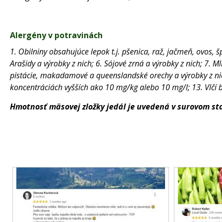
Alergény v potravinách
1. Obilniny obsahujúce lepok t.j. pšenica, raž, jačmeň, ovos, š
Arašidy a výrobky z nich; 6. Sójové zrná a výrobky z nich; 7. 
pistácie, makadamové a queenslandské orechy a výrobky z nich; 
koncentráciách vyšších ako 10 mg/kg alebo 10 mg/l; 13. Vlčí 
Hmotnosť mäsovej zložky jedál je uvedená v surovom st