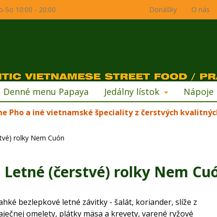
o-So 10:00 - 20:00
Donášky
O nás
Denné menu Papaya
Jedálny lístok
Nápoje
ne Pho a iné vietnamské špeciality z čerstvých kvalitnýc
stvé) rolky Nem Cuón
. Letné (čerstvé) rolky Nem Cu
ahké bezlepkové letné závitky - šalát, koriander, slíže z
aječnej omelety, plátky mäsa a krevety, varené ryžové