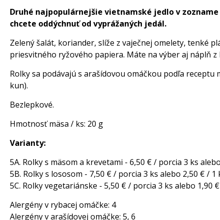
Druhé najpopulárnejšie vietnamské jedlo v zozname 50
chcete oddýchnuť od vyprážaných jedál.
Zelený šalát, koriander, slíže z vaječnej omelety, tenk
priesvitného ryžového papiera. Máte na výber aj náplň z 
Rolky sa podávajú s arašídovou omáčkou podľa receptu m
kun).
Bezlepkové.
Hmotnosť mäsa / ks: 20 g
Varianty:
5A. Rolky s mäsom a krevetami - 6,50 € / porcia 3 ks alebo 
5B. Rolky s lososom - 7,50 € / porcia 3 ks alebo 2,50 € / 1 
5C. Rolky vegetariánske - 5,50 € / porcia 3 ks alebo 1,90 € 
Alergény v rybacej omáčke: 4
Alergény v arašídovej omáčke: 5, 6