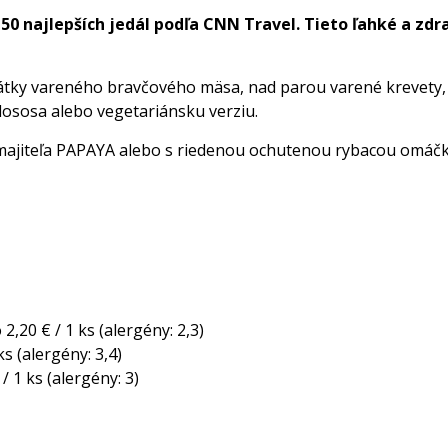
 najlepších jedál podľa CNN Travel. Tieto ľahké a zdra
é plátky vareného bravčového mäsa, nad parou varené krevety
lososa alebo vegetariánsku verziu.
ajiteľa PAPAYA alebo s riedenou ochutenou rybacou omáčko
2,20 € / 1 ks (alergény: 2,3)
ks (alergény: 3,4)
/ 1 ks (alergény: 3)