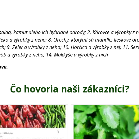
palda, kamut alebo ich hybridné odrody; 2. Kôrovce a výrobky z nic
Mlieko a výrobky z neho; 8. Orechy, ktorými sú mandle, lieskové o
9. Zeler a výrobky z neho; 10. Horčica a výrobky z nej; 11. Seza
bôb a výrobky z neho; 14. Mäkkýše a výrobky z nich
ave.
Čo hovoria naši zákazníci?