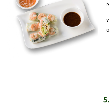
r
a
V
O
5