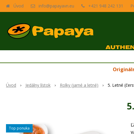
Úvod
info@papayavn.eu
+421 948 242 131
P
Originál
Úvod
Jedálny lístok
Rolky (jarné a letné)
5. Letné (čer
5
Ľ
Top ponuka
v