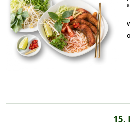
a
V
O
15.