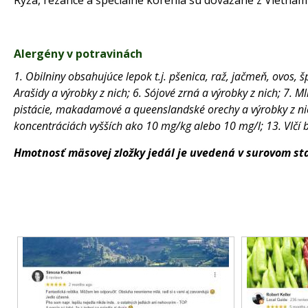
Ryža, rezance a špeciálne korenia sú dovážané z Vietnamu
Alergény v potravinách
1. Obilniny obsahujúce lepok t.j. pšenica, raž, jačmeň, ovos, š
Arašidy a výrobky z nich; 6. Sójové zrná a výrobky z nich; 7. 
pistácie, makadamové a queenslandské orechy a výrobky z nich; 
koncentráciách vyšších ako 10 mg/kg alebo 10 mg/l; 13. Vlčí 
Hmotnosť mäsovej zložky jedál je uvedená v surovom st