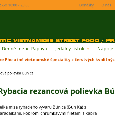
o-So 10:00 - 20:00
Donášky
O nás
Denné menu Papaya
Jedálny lístok
Nápoje
ne Pho a iné vietnamské špeciality z čerstvých kvalitnýc
cová polievka Bún cá
 Rybacia rezancová polievka Bú
eľká misa rybacieho vývaru Bún cá (Bun Ka) s
aradajkami, kôprom, chrumkavými filetami z kapra