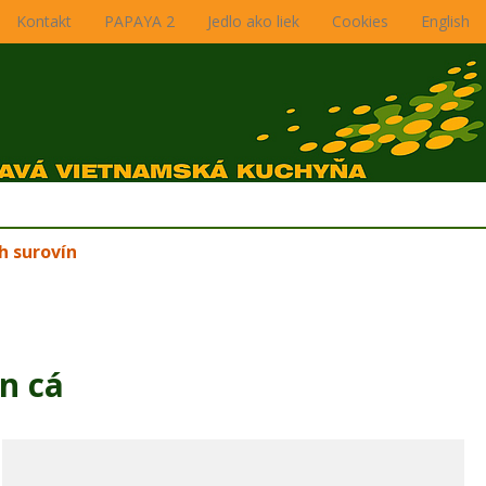
Kontakt
PAPAYA 2
Jedlo ako liek
Cookies
English
h surovín
n cá