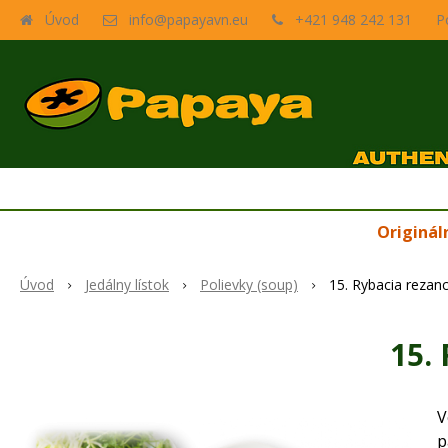
Úvod
info@papayavn.eu
+421 948 242 131
P
Originál
Úvod
Jedálny lístok
Polievky (soup)
15. Rybacia rezan
15.
V
p