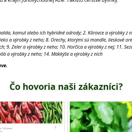
 a krajín Juhovýchodnej Ázie. Takisto čerstvé bylinky.
palda, kamut alebo ich hybridné odrody; 2. Kôrovce a výrobky z nic
Mlieko a výrobky z neho; 8. Orechy, ktorými sú mandle, lieskové o
9. Zeler a výrobky z neho; 10. Horčica a výrobky z nej; 11. Seza
bôb a výrobky z neho; 14. Mäkkýše a výrobky z nich
ave.
Čo hovoria naši zákazníci?