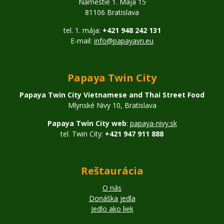
Námestie 1. Mája 15
81106 Bratislava
tel. 1. mája:
+421 948 242 131
E-mail:
info@papayavn.eu
Papaya Twin City
Papaya Twin City Vietnamese and Thai Street Food
Mlynské Nivy 10, Bratislava
Papaya Twin City web
:
papaya-nivy.sk
tel. Twin City:
+421 947 911 888
Reštaurácia
O nás
Donáška jedla
Jedlo ako liek