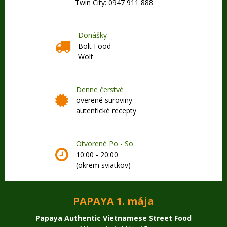
Twin City: 0947 911 888
Donášky
Bolt Food
Wolt
Denne čerstvé
overené suroviny
autentické recepty
Otvorené Po - So
10:00 - 20:00
(okrem sviatkov)
PAPAYA 1. mája
Papaya Authentic Vietnamese Street Food