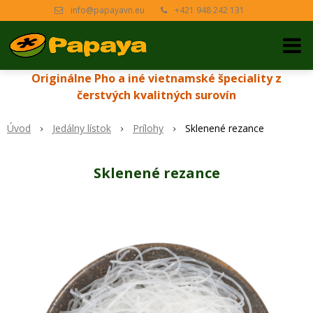
info@papayavn.eu
+421 948 242 131
Originálne Pho a iné vietnamské špeciality z
čerstvých kvalitných surovín
Úvod
Jedálny lístok
Prílohy
Sklenené rezance
Sklenené rezance